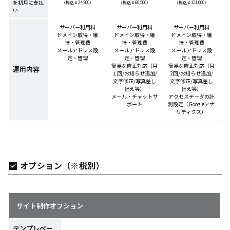
を初月に支払
（税込￥24,200）
（税込￥60,500）
（税込￥121,000）
い
サーバー利用料
サーバー利用料
サーバー利用料
ドメイン取得・維
ドメイン取得・維
ドメイン取得・維
持・管理費
持・管理費
持・管理費
メールアドレス設
メールアドレス設
メールアドレス設
定・管理
定・管理
定・管理
簡易な修正対応（月
簡易な修正対応（月
運用内容
１回/お知らせ追加/
2回/お知らせ追加/
文字修正/写真差し
文字修正/写真差し
替え等）
替え等）
メール・チャットサ
アクセスデータの計
ポート
測設定（Googleアナ
リティクス）
オプション（※税別）
サイト制作オプション
テンプレペー