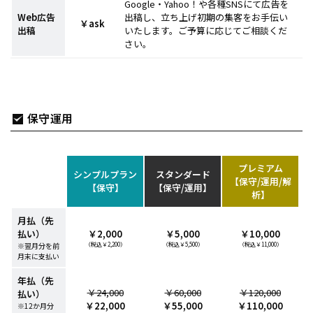
Google・Yahoo！や各種SNSにて広告を
Web広告
出稿し、立ち上げ初期の集客をお手伝い
￥ask
出稿
いたします。ご予算に応じてご相談くだ
さい。
保守運用
プレミアム
シンプルプラン
スタンダード
【保守/運用/解
【保守】
【保守/運用】
析】
月払（先
払い）
￥2,000
￥5,000
￥10,000
※翌月分を前
（税込￥2,200）
（税込￥5,500）
（税込￥11,000）
月末に支払い
年払（先
￥24,000
￥60,000
￥120,000
払い）
￥22,000
￥55,000
￥110,000
※12か月分