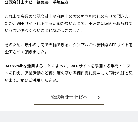
公認会計士ナビ 編集長 手塚佳彦
これまで多数の公認会計士や税理士の方の独立相談にのらせて頂きまし
たが、WEBサイトに関する知識がないことで、不必要に時間を取られて
いる方が少なくないことに気がつきました。
そのため、最小の手間で準備できる、シンプルかつ安価なWEBサイトを
企画させて頂きました。
BeanStalkを活用することによって、WEBサイトを準備する手間とコス
トを抑え、営業活動など優先度の高い準備作業に集中して頂ければと思
います。ぜひご活用ください。
chevron_right
公認会計士ナビへ