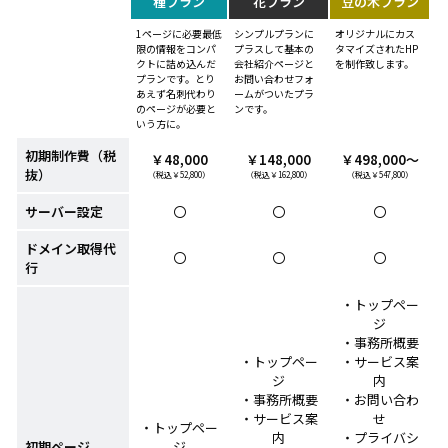
種プラン
花プラン
豆の木プラン
1ページに必要最低
シンプルプランに
オリジナルにカス
限の情報をコンパ
プラスして基本の
タマイズされたHP
クトに詰め込んだ
会社紹介ページと
を制作致します。
プランです。とり
お問い合わせフォ
あえず名刺代わり
ームがついたプラ
のページが必要と
ンです。
いう方に。
初期制作費（税
￥48,000
￥148,000
￥498,000～
抜）
（税込￥52,800）
（税込￥162,800）
（税込￥547,800）
サーバー設定
〇
〇
〇
ドメイン取得代
〇
〇
〇
行
・トップペー
ジ
・事務所概要
・トップペー
・サービス案
ジ
内
・事務所概要
・お問い合わ
・サービス案
せ
・トップペー
内
・プライバシ
初期ページ
ジ