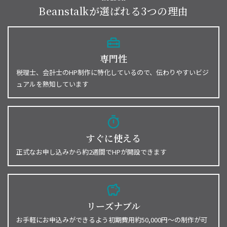
Beanstalkが選ばれる3つの理由
home_repair_service
専門性
税理士、会計士のHP制作に特化しているので、伝わりやすいビジ
ュアルを熟知しています
timer
すぐに使える
正式なお申し込みから約2週間でHPが開設できます
savings
リーズナブル
お手軽にお申込みができるよう初期費用約50,000円〜の制作が可