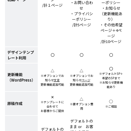
・お問い合わ
ーポリシー
/計１ページ
せ
・お知らせ
・プライバシ
（更新機能あ
ーポリシー
り）
/計5ページ
・その他希望
ページ＋4ペ
ージ
/計10ページ
デザインテンプ
〇
〇
〇
レート利用
〇
△
△
※デフォルト5P＋
更新機能
※オプションでお
※オプションでお
希望の5Pまで
（WordPress）
知らせ
文言
知らせ
ページ
※お知らせ更新機
更新機能追加可能
更新機能追加可能
能あり
✕
△
◯
※テンプレートに
原稿作成
※要オプション費
合わせて
※ご相談
用
お客様からご提供
デフォルトの
まま or お客
デフォルトの