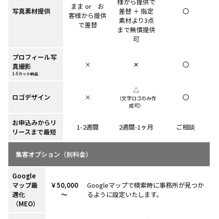
様から提供で
まま or お
写真素材提供
差替 ＋ 指定
〇
客様から提供
素材より3点
で差替
まで無償提供
可
プロフィール写
×
✕
〇
真撮影
1-5カット納品
△
ロゴデザイン
×
〇
（文字ロゴのみ作
成可）
お申込みからリ
1-2週間
2週間-1ヶ月
ご相談
リースまで最短
集客オプション（別料金）
Google
マップ最
￥50,000
Googleマップで検索時に事務所が見つか
適化
～
るように設定いたします。
（MEO）