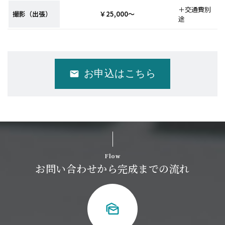
＋交通費別
撮影（出張）
￥25,000～
途
お申込はこちら
email
Flow
お問い合わせから完成までの流れ
mark_as_unread